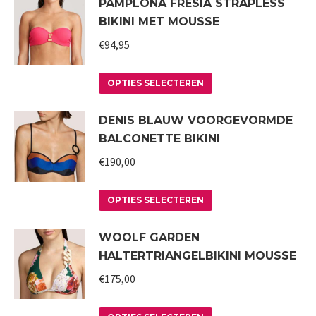
PAMPLONA FRESIA STRAPLESS
heeft
worden
BIKINI MET MOUSSE
meerdere
op
variaties.
€
94,95
de
Deze
productpagina
Dit
optie
OPTIES SELECTEREN
product
kan
DENIS BLAUW VOORGEVORMDE
heeft
gekozen
BALCONETTE BIKINI
meerdere
worden
variaties.
€
190,00
op
Deze
de
Dit
optie
productpagina
OPTIES SELECTEREN
product
kan
WOOLF GARDEN
heeft
gekozen
HALTERTRIANGELBIKINI MOUSSE
meerdere
worden
variaties.
€
175,00
op
Deze
de
Dit