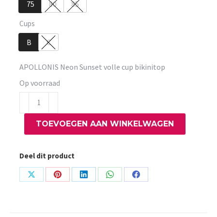
75
80
85
Cups
B
C
APOLLONIS Neon Sunset volle cup bikinitop
Op voorraad
APOLLONIS
Neon
TOEVOEGEN AAN WINKELWAGEN
Sunset
volle
cup
Deel dit product
bikinitop
aantal
Share
Share
Share
Share
Share
on
on
on
on
on
X
Pinterest
LinkedIn
WhatsApp
Facebook