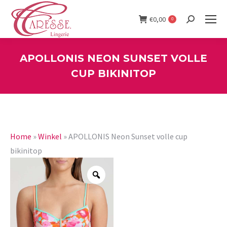
€
0,00
0
Search:
APOLLONIS NEON SUNSET VOLLE
CUP BIKINITOP
You are here:
Home
»
Winkel
»
APOLLONIS Neon Sunset volle cup
bikinitop