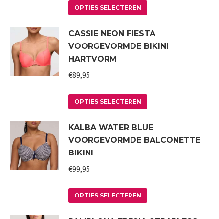
Dit
OPTIES SELECTEREN
product
CASSIE NEON FIESTA
heeft
VOORGEVORMDE BIKINI
meerdere
HARTVORM
variaties.
€
89,95
Deze
optie
Dit
kan
OPTIES SELECTEREN
product
gekozen
KALBA WATER BLUE
heeft
worden
VOORGEVORMDE BALCONETTE
meerdere
op
BIKINI
variaties.
de
€
99,95
Deze
productpagina
optie
Dit
kan
OPTIES SELECTEREN
product
gekozen