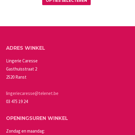
optie
productpagina
OPTIES SELECTEREN
product
kan
heeft
gekozen
meerdere
worden
variaties.
op
Deze
de
ADRES WINKEL
optie
productpagina
kan
Lingerie Caresse
gekozen
Gasthuisstraat 2
worden
2520 Ranst
op
de
lingeriecaresse@telenet.be
productpagina
03 475 19 24
OPENINGSUREN WINKEL
Zondag en maandag: