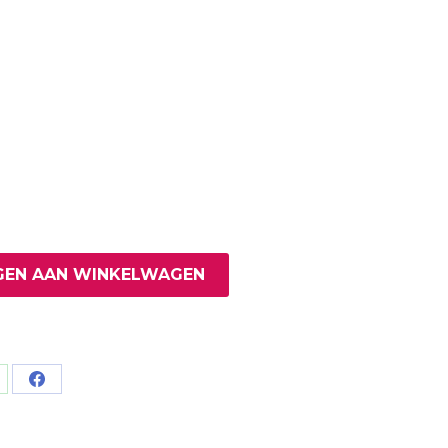
EN AAN WINKELWAGEN
are
Share
on