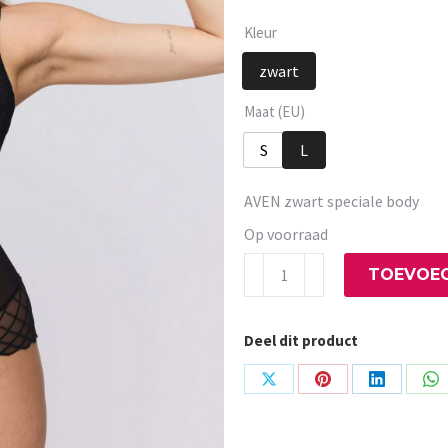
Kleur
zwart
Maat (EU)
S
L
AVEN zwart speciale body
Op voorraad
AVEN
TOEVOEG
zwart
speciale
Deel dit product
body
aantal
Share
Share
Share
Sh
on
on
on
on