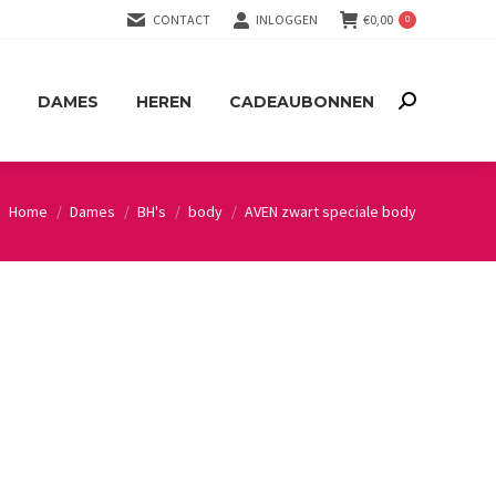
CONTACT
INLOGGEN
€
0,00
0
DAMES
HEREN
CADEAUBONNEN
Search:
DAMES
HEREN
CADEAUBONNEN
Search:
Home
Dames
BH's
body
AVEN zwart speciale body
You are here: