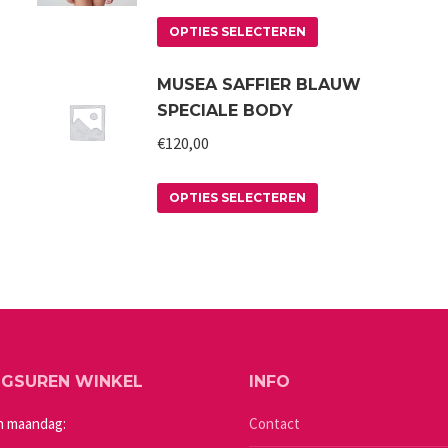
Dit
OPTIES SELECTEREN
product
MUSEA SAFFIER BLAUW
heeft
SPECIALE BODY
meerdere
variaties.
€
120,00
Deze
Dit
optie
OPTIES SELECTEREN
product
kan
heeft
gekozen
meerdere
worden
variaties.
op
Deze
de
a
optie
productpagina
NGSUREN WINKEL
INFO
kan
gekozen
n maandag:
Contact
worden