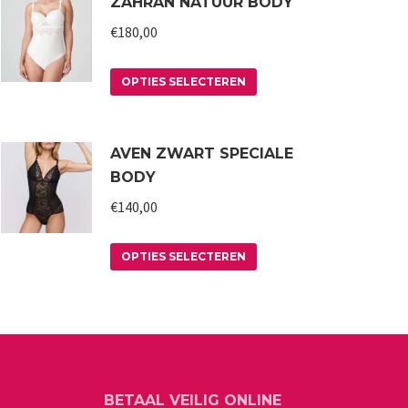
ZAHRAN NATUUR BODY
€
180,00
Dit
OPTIES SELECTEREN
product
heeft
AVEN ZWART SPECIALE
meerdere
BODY
variaties.
€
140,00
Deze
optie
Dit
kan
OPTIES SELECTEREN
product
gekozen
heeft
worden
meerdere
op
variaties.
de
Deze
productpagina
BETAAL VEILIG ONLINE
optie