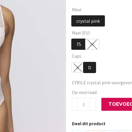
Kleur
crystal pink
Maat (EU)
75
80
Cups
B
D
CYRILE crystal pink voorgev
Op voorraad
CYRILE
TOEVOEG
crystal
pink
Deel dit product
voorgevormde