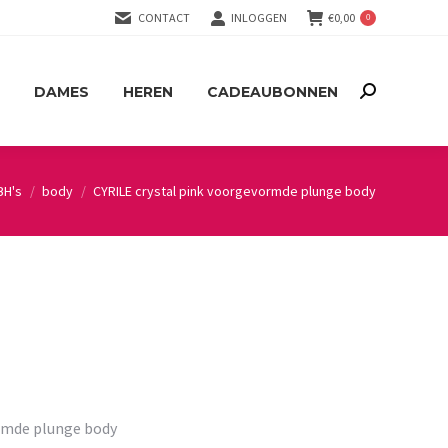
CONTACT
INLOGGEN
€
0,00
0
DAMES
HEREN
CADEAUBONNEN
Search:
DAMES
HEREN
CADEAUBONNEN
Search:
BH's
body
CYRILE crystal pink voorgevormde plunge body
ormde plunge body