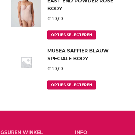
EAST END POWDER ROSE
BODY
€
120,00
Dit
OPTIES SELECTEREN
product
MUSEA SAFFIER BLAUW
heeft
SPECIALE BODY
meerdere
variaties.
€
120,00
Deze
Dit
optie
OPTIES SELECTEREN
product
kan
heeft
gekozen
meerdere
worden
variaties.
op
Deze
de
a
NGSUREN WINKEL
INFO
optie