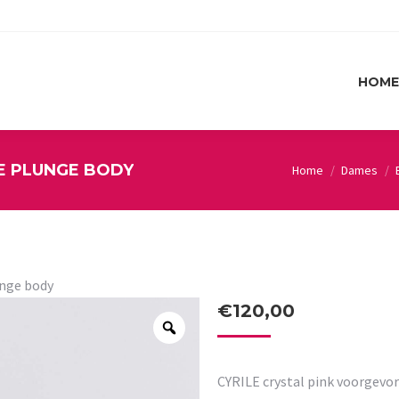
HOME
HOME
E PLUNGE BODY
Home
Dames
You are here:
unge body
€
120,00
CYRILE crystal pink voorgev