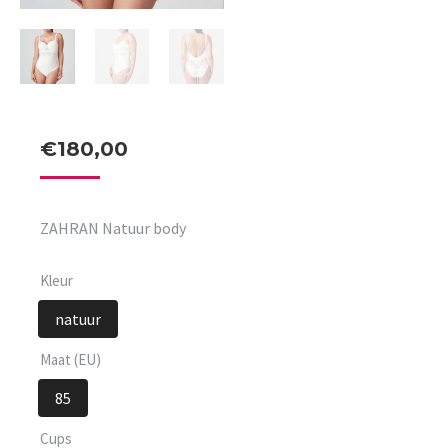
€
180,00
ZAHRAN Natuur body
Kleur
natuur
Maat (EU)
85
Cups