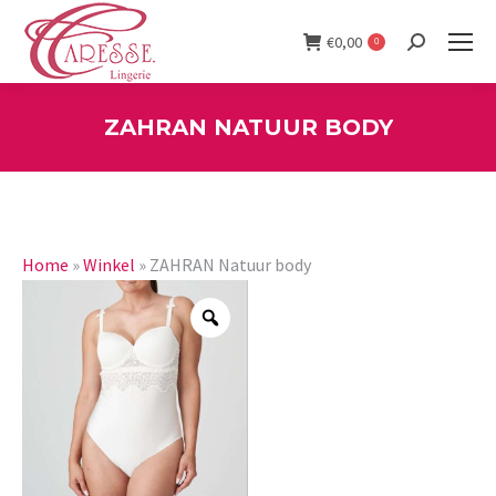
€
0,00
0
Search:
ZAHRAN NATUUR BODY
You are here:
Home
»
Winkel
»
ZAHRAN Natuur body