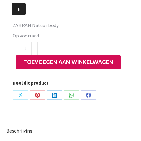
E
ZAHRAN Natuur body
Op voorraad
ZAHRAN
Natuur
TOEVOEGEN AAN WINKELWAGEN
body
aantal
Deel dit product
Share
Share
Share
Share
Share
on
on
on
on
on
X
Pinterest
LinkedIn
WhatsApp
Facebook
Beschrijving