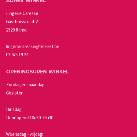
ADRES WINKEL
de
optie
productpagina
kan
Lingerie Caresse
gekozen
Gasthuisstraat 2
worden
2520 Ranst
op
de
lingeriecaresse@telenet.be
productpagina
03 475 19 24
OPENINGSUREN WINKEL
Zondag en maandag:
Gesloten
Dinsdag:
Doorlopend 10u30-16u30
Woensdag - vrijdag: