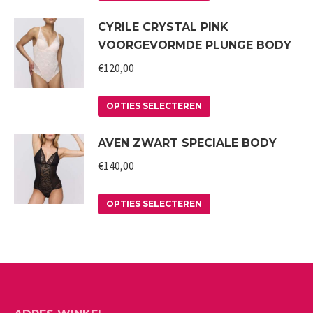
product
kan
CYRILE CRYSTAL PINK
heeft
gekozen
VOORGEVORMDE PLUNGE BODY
meerdere
worden
variaties.
€
120,00
op
Deze
de
Dit
optie
productpagina
OPTIES SELECTEREN
product
kan
AVEN ZWART SPECIALE BODY
heeft
gekozen
meerdere
worden
€
140,00
variaties.
op
Deze
Dit
de
OPTIES SELECTEREN
optie
product
productpagina
kan
heeft
gekozen
meerdere
worden
variaties.
op
Deze