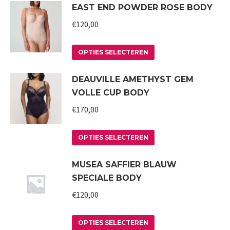
EAST END POWDER ROSE BODY
heeft
meerdere
€
120,00
variaties.
Deze
Dit
OPTIES SELECTEREN
optie
product
DEAUVILLE AMETHYST GEM
kan
heeft
VOLLE CUP BODY
gekozen
meerdere
worden
variaties.
€
170,00
op
Deze
Dit
de
optie
OPTIES SELECTEREN
product
productpagina
kan
MUSEA SAFFIER BLAUW
heeft
gekozen
SPECIALE BODY
meerdere
worden
variaties.
€
120,00
op
Deze
de
Dit
optie
productpagina
OPTIES SELECTEREN