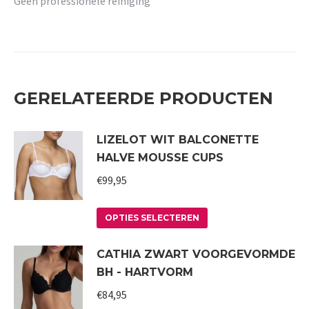
Geen professionele reiniging
GERELATEERDE PRODUCTEN
LIZELOT WIT BALCONETTE
HALVE MOUSSE CUPS
€
99,95
Dit
OPTIES SELECTEREN
product
CATHIA ZWART VOORGEVORMDE
heeft
BH - HARTVORM
meerdere
variaties.
€
84,95