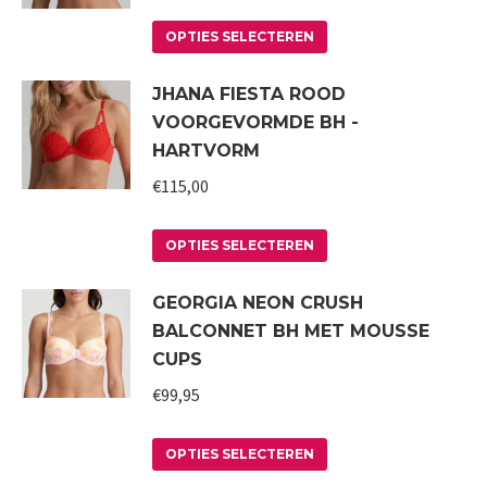
Deze
Dit
optie
OPTIES SELECTEREN
product
kan
JHANA FIESTA ROOD
heeft
gekozen
VOORGEVORMDE BH -
meerdere
worden
HARTVORM
variaties.
op
€
115,00
Deze
de
optie
productpagina
Dit
kan
OPTIES SELECTEREN
product
gekozen
GEORGIA NEON CRUSH
heeft
worden
BALCONNET BH MET MOUSSE
meerdere
op
CUPS
variaties.
de
€
99,95
Deze
productpagina
optie
Dit
kan
OPTIES SELECTEREN
product
gekozen