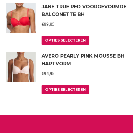
JANE TRUE RED VOORGEVORMDE
heeft
worden
BALCONETTE BH
meerdere
op
variaties.
€
99,95
de
Deze
productpagina
Dit
optie
OPTIES SELECTEREN
product
kan
AVERO PEARLY PINK MOUSSE BH
heeft
gekozen
HARTVORM
meerdere
worden
variaties.
€
94,95
op
Deze
de
Dit
optie
productpagina
OPTIES SELECTEREN
product
kan
heeft
gekozen
meerdere
worden
variaties.
op
Deze
de