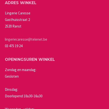
ADRES WINKEL
optie
productpagina
kan
Lingerie Caresse
gekozen
Gasthuisstraat 2
worden
2520 Ranst
op
de
lingeriecaresse@telenet.be
productpagina
03 475 19 24
OPENINGSUREN WINKEL
Zondag en maandag:
Gesloten
Dinsdag:
Doorlopend 10u30-16u30