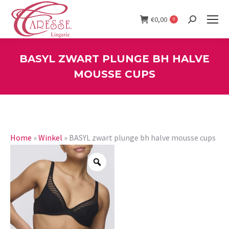
€
0,00
0
Search:
BASYL ZWART PLUNGE BH HALVE
MOUSSE CUPS
You are here:
Home
»
Winkel
»
BASYL zwart plunge bh halve mousse cups