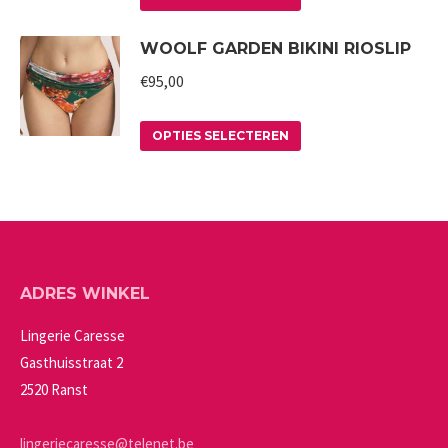
product
kan
WOOLF GARDEN BIKINI RIOSLIP
heeft
gekozen
meerdere
worden
€
95,00
variaties.
op
Deze
Dit
de
OPTIES SELECTEREN
optie
product
productpagina
kan
heeft
gekozen
meerdere
worden
variaties.
op
Deze
ADRES WINKEL
de
optie
productpagina
kan
Lingerie Caresse
gekozen
Gasthuisstraat 2
worden
2520 Ranst
op
de
lingeriecaresse@telenet.be