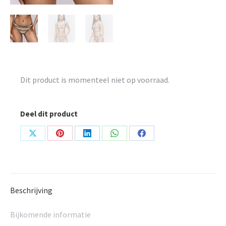
Dit product is momenteel niet op voorraad.
Deel dit product
Share
Share
Share
Share
Share
on
on
on
on
on
X
Pinterest
LinkedIn
WhatsApp
Facebook
Beschrijving
Bijkomende informatie