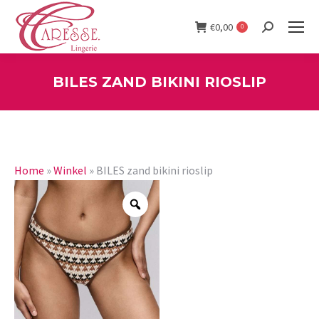
€
0,00
0
Search:
BILES ZAND BIKINI RIOSLIP
You are here:
Home
»
Winkel
»
BILES zand bikini rioslip