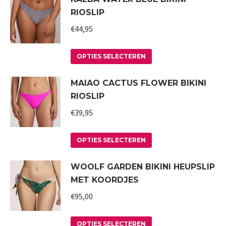
gekozen
RIOSLIP
meerdere
worden
variaties.
€
44,95
op
Deze
de
Dit
optie
productpagina
OPTIES SELECTEREN
product
kan
MAIAO CACTUS FLOWER BIKINI
heeft
gekozen
RIOSLIP
meerdere
worden
variaties.
€
39,95
op
Deze
de
Dit
optie
productpagina
OPTIES SELECTEREN
product
kan
WOOLF GARDEN BIKINI HEUPSLIP
heeft
gekozen
MET KOORDJES
meerdere
worden
variaties.
€
95,00
op
Deze
de
Dit
optie
productpagina
OPTIES SELECTEREN