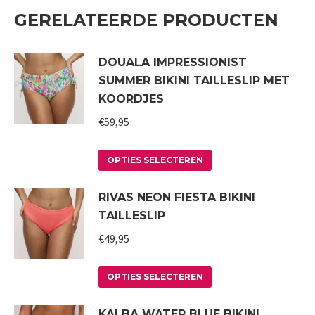
GERELATEERDE PRODUCTEN
DOUALA IMPRESSIONIST
SUMMER BIKINI TAILLESLIP MET
KOORDJES
€
59,95
Dit
OPTIES SELECTEREN
product
RIVAS NEON FIESTA BIKINI
heeft
TAILLESLIP
meerdere
variaties.
€
49,95
Deze
Dit
optie
OPTIES SELECTEREN
product
kan
KALBA WATER BLUE BIKINI
heeft