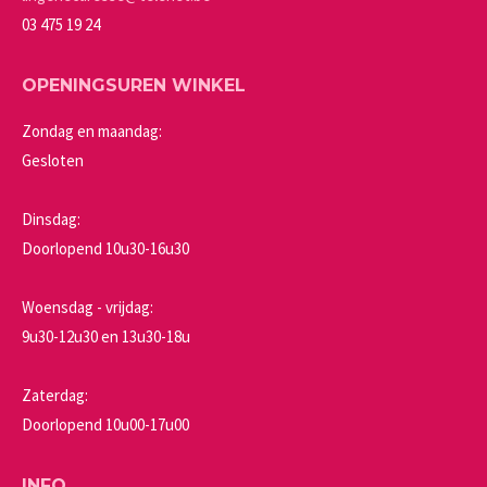
productpagina
03 475 19 24
OPENINGSUREN WINKEL
Zondag en maandag:
Gesloten
Dinsdag:
Doorlopend 10u30-16u30
Woensdag - vrijdag:
9u30-12u30 en 13u30-18u
Zaterdag:
Doorlopend 10u00-17u00
INFO