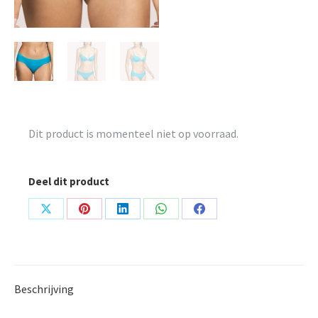
Dit product is momenteel niet op voorraad.
Deel dit product
Share
Share
Share
Share
Share
on
on
on
on
on
X
Pinterest
LinkedIn
WhatsApp
Facebook
Beschrijving