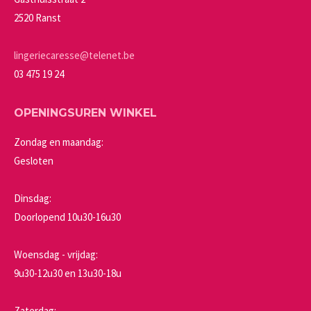
worden
2520 Ranst
op
de
lingeriecaresse@telenet.be
productpagina
03 475 19 24
OPENINGSUREN WINKEL
Zondag en maandag:
Gesloten
Dinsdag:
Doorlopend 10u30-16u30
Woensdag - vrijdag:
9u30-12u30 en 13u30-18u
Zaterdag: