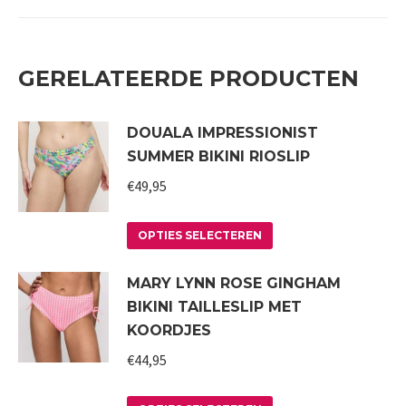
GERELATEERDE PRODUCTEN
DOUALA IMPRESSIONIST
SUMMER BIKINI RIOSLIP
€
49,95
Dit
OPTIES SELECTEREN
product
MARY LYNN ROSE GINGHAM
heeft
BIKINI TAILLESLIP MET
meerdere
KOORDJES
variaties.
€
44,95
Deze
optie