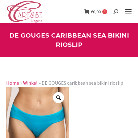
€
0,00
0
Search:
DE GOUGES CARIBBEAN SEA BIKINI
RIOSLIP
You are here:
Home
»
Winkel
»
DE GOUGES caribbean sea bikini rioslip