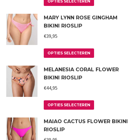
Dit
kan
OPTIES SELECTEREN
product
gekozen
MARY LYNN ROSE GINGHAM
heeft
worden
BIKINI RIOSLIP
meerdere
op
variaties.
€
39,95
de
Deze
productpagina
Dit
optie
OPTIES SELECTEREN
product
kan
MELANESIA CORAL FLOWER
heeft
gekozen
BIKINI RIOSLIP
meerdere
worden
variaties.
€
44,95
op
Deze
de
Dit
optie
productpagina
OPTIES SELECTEREN
product
kan
MAIAO CACTUS FLOWER BIKINI
heeft
gekozen
RIOSLIP
meerdere
worden
variaties.
€
39,95
op