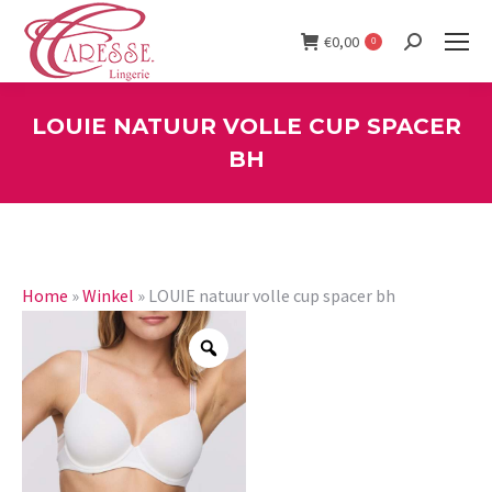
€
0,00
0
Search:
LOUIE NATUUR VOLLE CUP SPACER
BH
You are here:
Home
»
Winkel
»
LOUIE natuur volle cup spacer bh