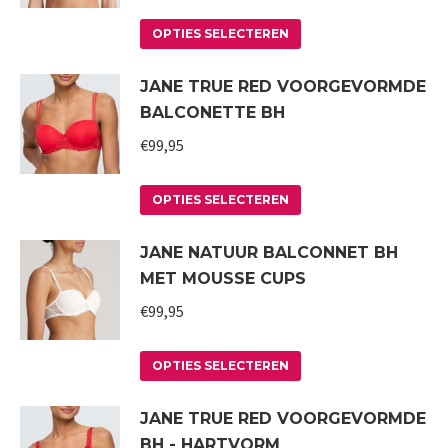
Deze
Dit
optie
OPTIES SELECTEREN
product
kan
JANE TRUE RED VOORGEVORMDE
heeft
gekozen
BALCONETTE BH
meerdere
worden
variaties.
€
99,95
op
Deze
de
Dit
optie
productpagina
OPTIES SELECTEREN
product
kan
JANE NATUUR BALCONNET BH
heeft
gekozen
MET MOUSSE CUPS
meerdere
worden
variaties.
€
99,95
op
Deze
de
Dit
optie
productpagina
OPTIES SELECTEREN
product
kan
JANE TRUE RED VOORGEVORMDE
heeft
gekozen
BH - HARTVORM
meerdere