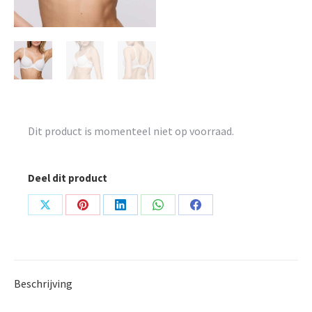
Dit product is momenteel niet op voorraad.
Deel dit product
Share
Share
Share
Share
Share
on
on
on
on
on
X
Pinterest
LinkedIn
WhatsApp
Facebook
Beschrijving