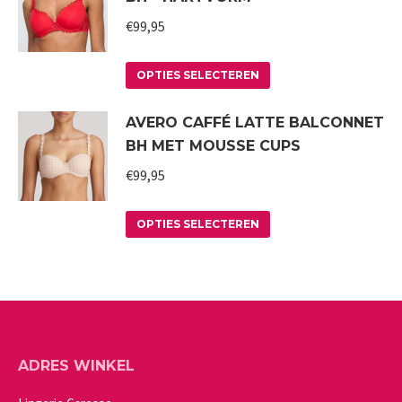
worden
variaties.
€
99,95
op
Deze
de
Dit
optie
productpagina
OPTIES SELECTEREN
product
kan
AVERO CAFFÉ LATTE BALCONNET
heeft
gekozen
BH MET MOUSSE CUPS
meerdere
worden
variaties.
€
99,95
op
Deze
de
Dit
optie
productpagina
OPTIES SELECTEREN
product
kan
heeft
gekozen
meerdere
worden
variaties.
op
Deze
de
ADRES WINKEL
optie
productpagina
kan