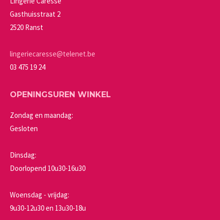
Lingerie Caresse
gekozen
Gasthuisstraat 2
worden
2520 Ranst
op
de
lingeriecaresse@telenet.be
productpagina
03 475 19 24
OPENINGSUREN WINKEL
Zondag en maandag:
Gesloten
Dinsdag:
Doorlopend 10u30-16u30
Woensdag - vrijdag:
9u30-12u30 en 13u30-18u