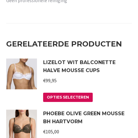
Geen professionele reiniging
GERELATEERDE PRODUCTEN
LIZELOT WIT BALCONETTE
HALVE MOUSSE CUPS
€
99,95
Dit
OPTIES SELECTEREN
product
PHOEBE OLIVE GREEN MOUSSE
heeft
BH HARTVORM
meerdere
variaties.
€
105,00