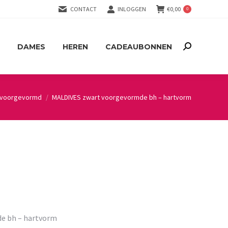
CONTACT
INLOGGEN
€
0,00
0
DAMES
HEREN
CADEAUBONNEN
Search:
DAMES
HEREN
CADEAUBONNEN
Search:
voorgevormd
MALDIVES zwart voorgevormde bh – hartvorm
e bh – hartvorm