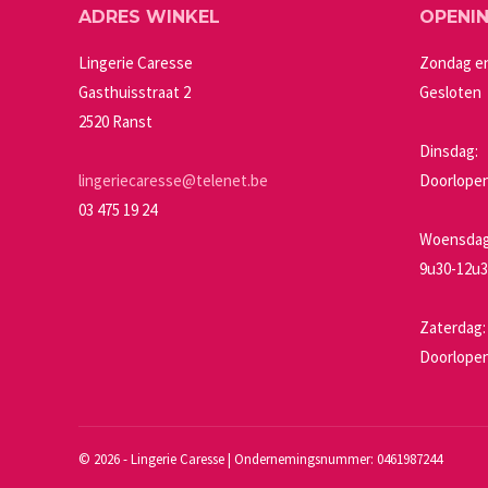
ADRES WINKEL
OPENI
optie
kan
Lingerie Caresse
Zondag e
gekozen
Gasthuisstraat 2
Gesloten
worden
2520 Ranst
op
Dinsdag:
de
lingeriecaresse@telenet.be
Doorlopen
productpagin
03 475 19 24
Woensdag 
9u30-12u3
Zaterdag:
Doorlopen
©
2026 - Lingerie Caresse | Ondernemingsnummer: 0461987244