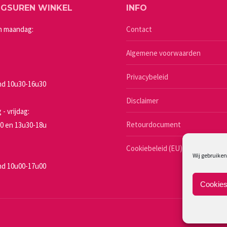
NGSUREN WINKEL
INFO
kan
gekozen
n maandag:
Contact
worden
Algemene voorwaarden
op
de
Privacybeleid
productpagina
d 10u30-16u30
a
Disclaimer
- vrijdag:
Retourdocument
0 en 13u30-18u
Cookiebeleid (EU)
Wij gebruiken
d 10u00-17u00
Cookies