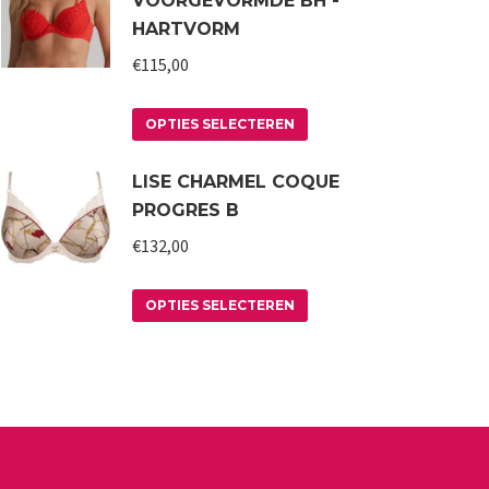
VOORGEVORMDE BH -
HARTVORM
€
115,00
Dit
OPTIES SELECTEREN
product
LISE CHARMEL COQUE
heeft
PROGRES B
meerdere
variaties.
€
132,00
Deze
Dit
optie
OPTIES SELECTEREN
product
kan
heeft
gekozen
meerdere
worden
variaties.
op
Deze
de
optie
productpagina