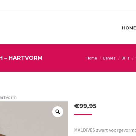
HOME
HOME
H – HARTVORM
Home
Dames
BH's
You are here:
hartvorm
€
99,95
MALDIVES zwart voorgevormd