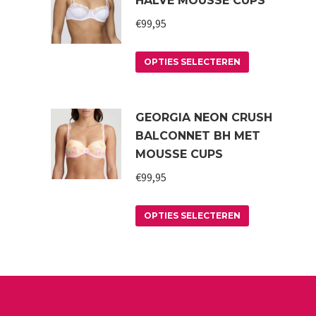
HALVE MOUSSE CUPS
€
99,95
Dit
OPTIES SELECTEREN
product
heeft
GEORGIA NEON CRUSH
meerdere
BALCONNET BH MET
variaties.
MOUSSE CUPS
Deze
€
99,95
optie
kan
Dit
OPTIES SELECTEREN
gekozen
product
worden
heeft
op
meerdere
de
variaties.
productpagin
Deze