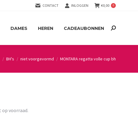
CONTACT
INLOGGEN
€
0,00
0
DAMES
HEREN
CADEAUBONNEN
Search:
DAMES
HEREN
CADEAUBONNEN
Search:
BH's
niet voorgevormd
MONTARA regatta volle cup bh
t op voorraad.