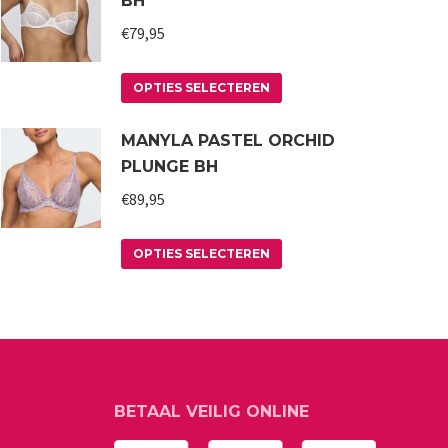
BH
€
79,95
Dit
OPTIES SELECTEREN
product
MANYLA PASTEL ORCHID
heeft
PLUNGE BH
meerdere
variaties.
€
89,95
Deze
Dit
optie
OPTIES SELECTEREN
product
kan
heeft
gekozen
meerdere
worden
variaties.
op
Deze
de
BETAAL VEILIG ONLINE
optie
productpagina
kan