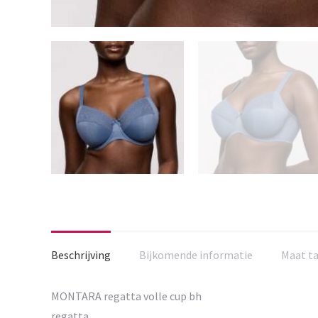
Beschrijving
Bijkomende informatie
Maat t
MONTARA regatta volle cup bh
regatta