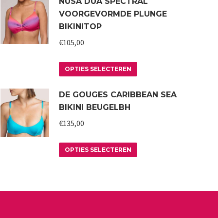
NUSA DUA SPECTRAL
VOORGEVORMDE PLUNGE
BIKINITOP
€
105,00
Dit
OPTIES SELECTEREN
product
DE GOUGES CARIBBEAN SEA
heeft
BIKINI BEUGELBH
meerdere
variaties.
€
135,00
Deze
Dit
optie
OPTIES SELECTEREN
product
kan
heeft
gekozen
meerdere
worden
variaties.
op
Deze
de