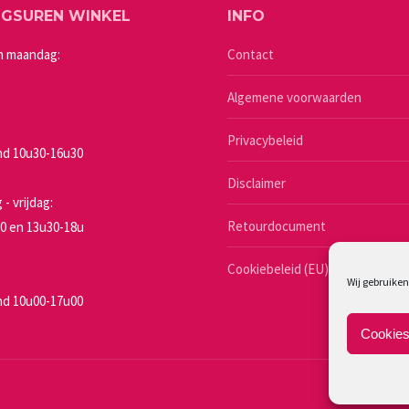
productpagina
NGSUREN WINKEL
INFO
optie
a
kan
n maandag:
Contact
gekozen
Algemene voorwaarden
worden
op
Privacybeleid
de
d 10u30-16u30
a
productpagina
Disclaimer
- vrijdag:
Retourdocument
0 en 13u30-18u
Cookiebeleid (EU)
Wij gebruiken
d 10u00-17u00
Cookies