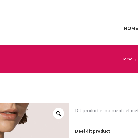
HOME
HOME
Home
You are 
Dit product is momenteel nie
Deel dit product