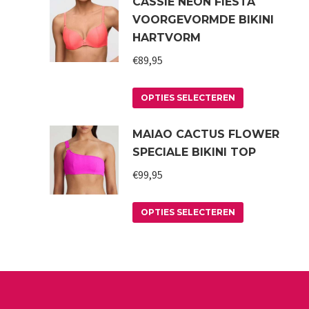
CASSIE NEON FIESTA
VOORGEVORMDE BIKINI
HARTVORM
€
89,95
Dit
OPTIES SELECTEREN
product
MAIAO CACTUS FLOWER
heeft
SPECIALE BIKINI TOP
meerdere
variaties.
€
99,95
Deze
Dit
optie
OPTIES SELECTEREN
product
kan
heeft
gekozen
meerdere
worden
variaties.
op
Deze
de