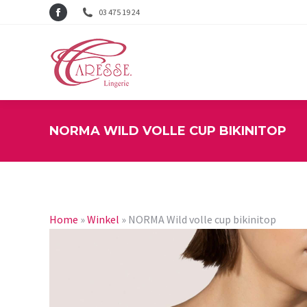
03 475 19 24
Facebook
page
opens
in
new
window
NORMA WILD VOLLE CUP BIKINITOP
Home
»
Winkel
»
NORMA Wild volle cup bikinitop