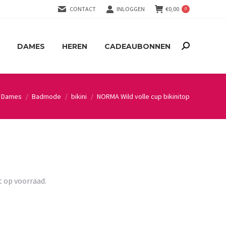
CONTACT
INLOGGEN
€
0,00
0
DAMES
HEREN
CADEAUBONNEN
Search:
DAMES
HEREN
CADEAUBONNEN
Search:
Dames
Badmode
bikini
NORMA Wild volle cup bikinitop
here:
t op voorraad.