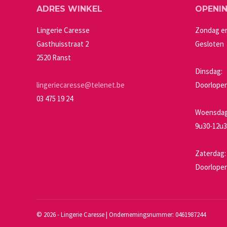
ADRES WINKEL
OPENI
optie
productpagin
kan
Lingerie Caresse
Zondag e
gekozen
Gasthuisstraat 2
Gesloten
worden
2520 Ranst
op
Dinsdag:
de
lingeriecaresse@telenet.be
Doorlopen
productpagin
03 475 19 24
Woensdag 
9u30-12u3
Zaterdag:
Doorlopen
©
2026 - Lingerie Caresse | Ondernemingsnummer: 0461987244