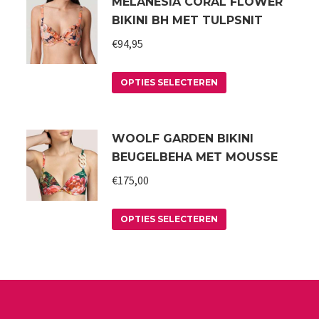
MELANESIA CORAL FLOWER
BIKINI BH MET TULPSNIT
€
94,95
Dit
OPTIES SELECTEREN
product
heeft
WOOLF GARDEN BIKINI
meerdere
BEUGELBEHA MET MOUSSE
variaties.
€
175,00
Deze
optie
Dit
kan
OPTIES SELECTEREN
product
gekozen
heeft
worden
meerdere
op
variaties.
de
Deze