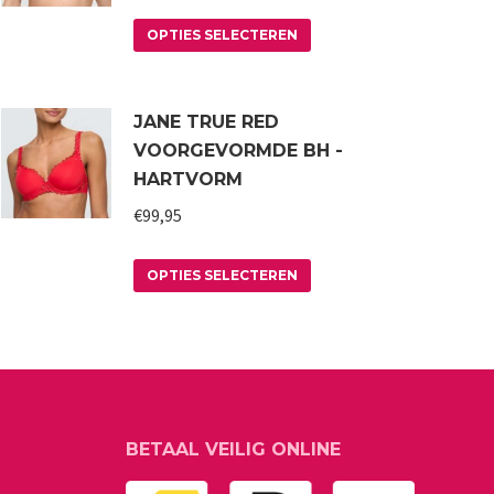
Dit
OPTIES SELECTEREN
product
heeft
JANE TRUE RED
meerdere
VOORGEVORMDE BH -
variaties.
HARTVORM
Deze
€
99,95
optie
kan
Dit
OPTIES SELECTEREN
gekozen
product
worden
heeft
op
meerdere
de
variaties.
productpagina
Deze
BETAAL VEILIG ONLINE
optie
kan