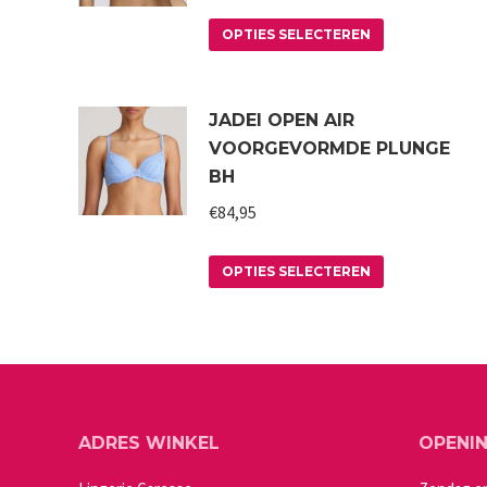
Dit
OPTIES SELECTEREN
product
heeft
JADEI OPEN AIR
meerdere
VOORGEVORMDE PLUNGE
variaties.
BH
Deze
€
84,95
optie
kan
Dit
OPTIES SELECTEREN
gekozen
product
worden
heeft
op
meerdere
de
variaties.
productpagin
Deze
ADRES WINKEL
OPENI
optie
kan