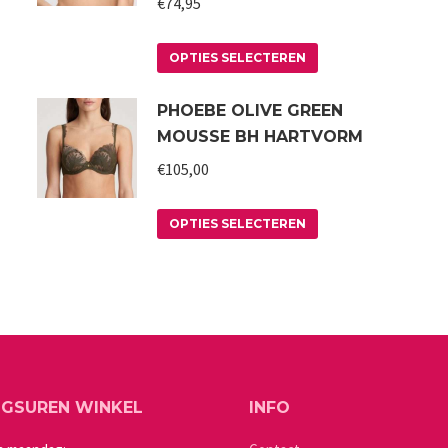
€
74,95
Dit
OPTIES SELECTEREN
product
PHOEBE OLIVE GREEN
heeft
MOUSSE BH HARTVORM
meerdere
variaties.
€
105,00
Deze
Dit
optie
OPTIES SELECTEREN
product
kan
heeft
gekozen
meerdere
worden
variaties.
op
Deze
de
a
optie
productpagina
NGSUREN WINKEL
INFO
kan
gekozen