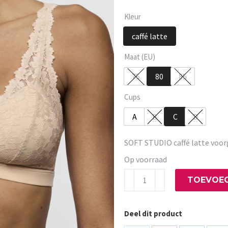
Kleur
caffé latte
Maat (EU)
75
80
85
Cups
A
B
C
D
SOFT STUDIO caffé latte voo
Op voorraad
SOFT
TOEVOEG
STUDIO
caffé
Deel dit product
latte