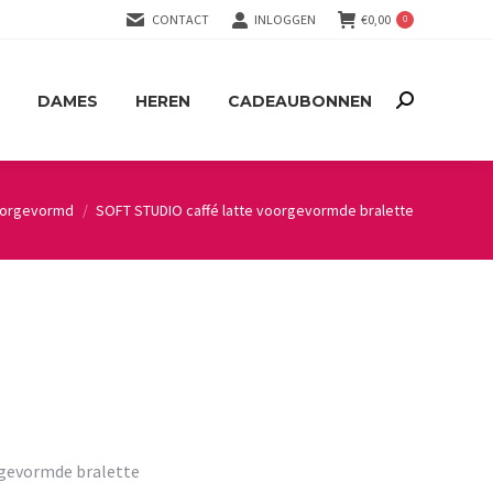
CONTACT
INLOGGEN
€
0,00
0
DAMES
HEREN
CADEAUBONNEN
Search:
DAMES
HEREN
CADEAUBONNEN
Search:
orgevormd
SOFT STUDIO caffé latte voorgevormde bralette
rgevormde bralette