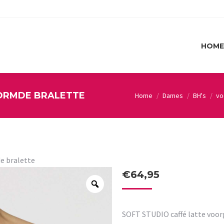
HOME
HOME
VORMDE BRALETTE
Home
Dames
BH's
vo
You are here:
e bralette
€
64,95
SOFT STUDIO caffé latte voo