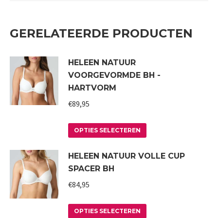
GERELATEERDE PRODUCTEN
HELEEN NATUUR
VOORGEVORMDE BH -
HARTVORM
€
89,95
Dit
OPTIES SELECTEREN
product
HELEEN NATUUR VOLLE CUP
heeft
SPACER BH
meerdere
variaties.
€
84,95
Deze
Dit
optie
OPTIES SELECTEREN