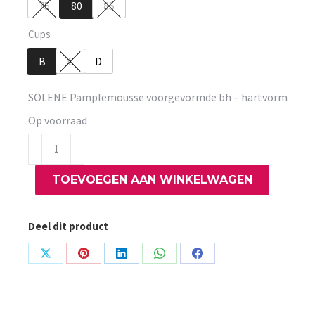
75
80
85
Cups
B
C
D
SOLENE Pamplemousse voorgevormde bh – hartvorm
Op voorraad
SOLENE
Pamplemousse
TOEVOEGEN AAN WINKELWAGEN
voorgevormde
bh
-
Deel dit product
hartvorm
aantal
Share
Share
Share
Share
Share
on
on
on
on
on
X
Pinterest
LinkedIn
WhatsApp
Facebook