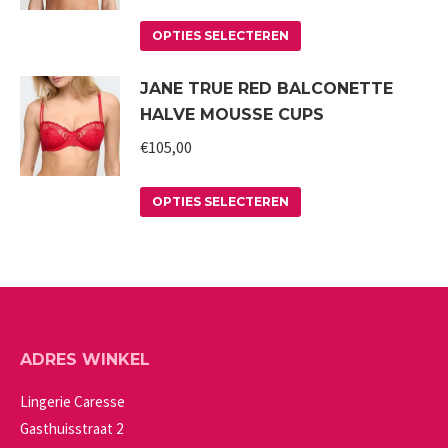
Deze
de
Dit
optie
productpagina
OPTIES SELECTEREN
product
kan
JANE TRUE RED BALCONETTE
heeft
gekozen
HALVE MOUSSE CUPS
meerdere
worden
variaties.
€
105,00
op
Deze
de
Dit
optie
productpagina
OPTIES SELECTEREN
product
kan
heeft
gekozen
meerdere
worden
variaties.
op
Deze
de
ADRES WINKEL
optie
productpagina
kan
Lingerie Caresse
gekozen
Gasthuisstraat 2