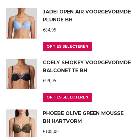
product
kan
JADEI OPEN AIR VOORGEVORMDE
heeft
gekozen
PLUNGE BH
meerdere
worden
variaties.
€
84,95
op
Deze
de
Dit
optie
productpagina
OPTIES SELECTEREN
product
kan
COELY SMOKEY VOORGEVORMDE
heeft
gekozen
BALCONETTE BH
meerdere
worden
variaties.
€
99,95
op
Deze
de
Dit
optie
productpagina
OPTIES SELECTEREN
product
kan
PHOEBE OLIVE GREEN MOUSSE
heeft
gekozen
BH HARTVORM
meerdere
worden
variaties.
€
105,00
op