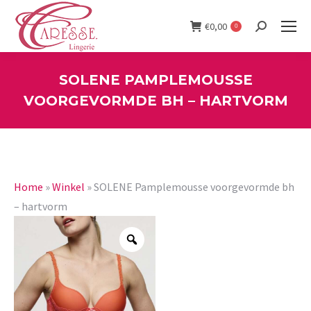
€
0,00
0
Search:
SOLENE PAMPLEMOUSSE
VOORGEVORMDE BH – HARTVORM
You are here:
Home
»
Winkel
»
SOLENE Pamplemousse voorgevormde bh
– hartvorm