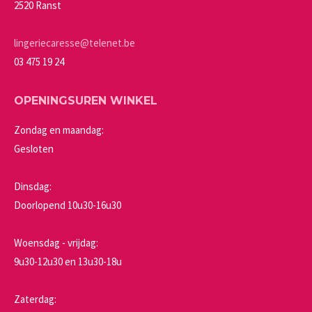
worden
2520 Ranst
op
de
lingeriecaresse@telenet.be
productpagina
03 475 19 24
OPENINGSUREN WINKEL
Zondag en maandag:
Gesloten
Dinsdag:
Doorlopend 10u30-16u30
Woensdag - vrijdag:
9u30-12u30 en 13u30-18u
Zaterdag: