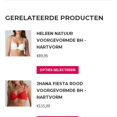
GERELATEERDE PRODUCTEN
HELEEN NATUUR
VOORGEVORMDE BH -
HARTVORM
€
89,95
Dit
OPTIES SELECTEREN
product
JHANA FIESTA ROOD
heeft
VOORGEVORMDE BH -
meerdere
HARTVORM
variaties.
€
115,00
Deze
optie