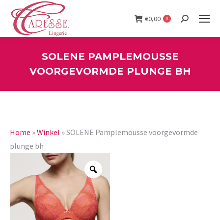
€
0,00
0
Search:
SOLENE PAMPLEMOUSSE
VOORGEVORMDE PLUNGE BH
You are here:
Home
»
Winkel
»
SOLENE Pamplemousse voorgevormde
plunge bh