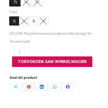
75
80
85
Cups
B
C
D
E
SOLENE Pamplemousse voorgevormde plunge bh
Op voorraad
SOLENE
Pamplemousse
TOEVOEGEN AAN WINKELWAGEN
voorgevormde
plunge
bh
Deel dit product
aantal
Share
Share
Share
Share
Share
on
on
on
on
on
X
Pinterest
LinkedIn
WhatsApp
Facebook