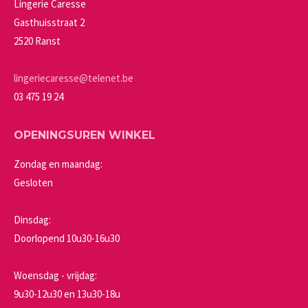
Lingerie Caresse
gekozen
Gasthuisstraat 2
worden
2520 Ranst
op
de
lingeriecaresse@telenet.be
productpagina
03 475 19 24
OPENINGSUREN WINKEL
Zondag en maandag:
Gesloten
Dinsdag:
Doorlopend 10u30-16u30
Woensdag - vrijdag:
9u30-12u30 en 13u30-18u