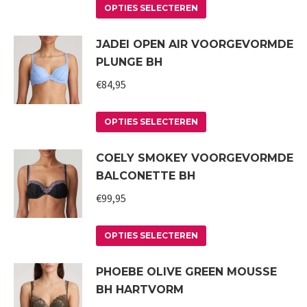
Dit
kan
OPTIES SELECTEREN
product
gekozen
JADEI OPEN AIR VOORGEVORMDE
heeft
worden
PLUNGE BH
meerdere
op
variaties.
€
84,95
de
Deze
productpagina
Dit
optie
OPTIES SELECTEREN
product
kan
COELY SMOKEY VOORGEVORMDE
heeft
gekozen
BALCONETTE BH
meerdere
worden
variaties.
€
99,95
op
Deze
de
Dit
optie
productpagina
OPTIES SELECTEREN
product
kan
PHOEBE OLIVE GREEN MOUSSE
heeft
gekozen
BH HARTVORM
meerdere
worden