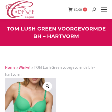
€
0,00
0
Search:
TOM LUSH GREEN VOORGEVORMDE
BH – HARTVORM
You are here:
Home
»
Winkel
»
TOM Lush Green voorgevormde bh –
hartvorm