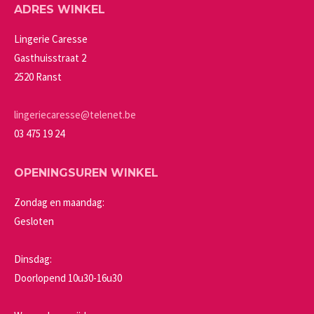
ADRES WINKEL
optie
productpagina
kan
Lingerie Caresse
gekozen
Gasthuisstraat 2
worden
2520 Ranst
op
de
lingeriecaresse@telenet.be
productpagina
03 475 19 24
OPENINGSUREN WINKEL
Zondag en maandag:
Gesloten
Dinsdag:
Doorlopend 10u30-16u30