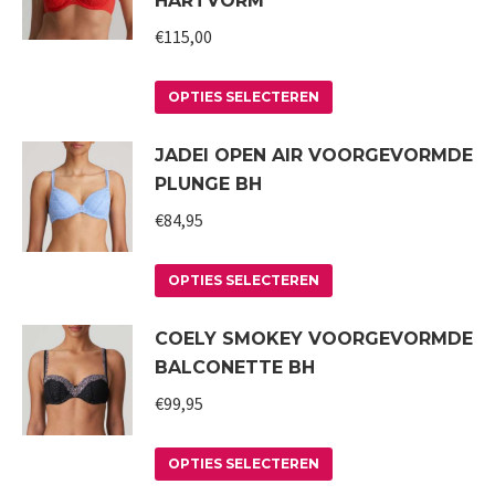
HARTVORM
variaties.
€
115,00
Deze
optie
Dit
kan
OPTIES SELECTEREN
product
gekozen
JADEI OPEN AIR VOORGEVORMDE
heeft
worden
PLUNGE BH
meerdere
op
variaties.
€
84,95
de
Deze
productpagina
Dit
optie
OPTIES SELECTEREN
product
kan
COELY SMOKEY VOORGEVORMDE
heeft
gekozen
BALCONETTE BH
meerdere
worden
variaties.
€
99,95
op
Deze
de
Dit
optie
productpagina
OPTIES SELECTEREN
product
kan