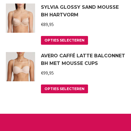
SYLVIA GLOSSY SAND MOUSSE
heeft
gekozen
BH HARTVORM
meerdere
worden
variaties.
€
89,95
op
Deze
de
Dit
optie
productpagina
OPTIES SELECTEREN
product
kan
AVERO CAFFÉ LATTE BALCONNET
heeft
gekozen
BH MET MOUSSE CUPS
meerdere
worden
variaties.
€
99,95
op
Deze
de
Dit
optie
productpagina
OPTIES SELECTEREN
product
kan
heeft
gekozen
meerdere
worden
variaties.
op
Deze
de