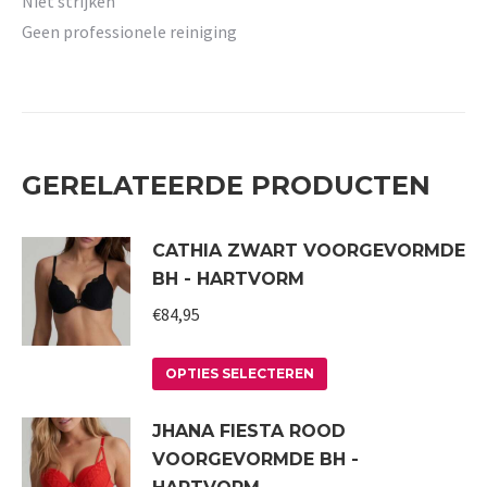
Niet strijken
Geen professionele reiniging
GERELATEERDE PRODUCTEN
CATHIA ZWART VOORGEVORMDE
BH - HARTVORM
€
84,95
Dit
OPTIES SELECTEREN
product
JHANA FIESTA ROOD
heeft
VOORGEVORMDE BH -
meerdere