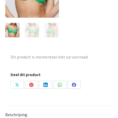
Dit product is momenteel niet op voorraad.
Deel dit product
Share
Share
Share
Share
Share
on
on
on
on
on
X
Pinterest
LinkedIn
WhatsApp
Facebook
Beschrijving