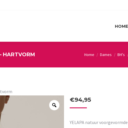
HOME
HOME
– HARTVORM
Home
Dames
BH's
You are here:
rtvorm
€
94,95
YELAPA natuur voorgevormde