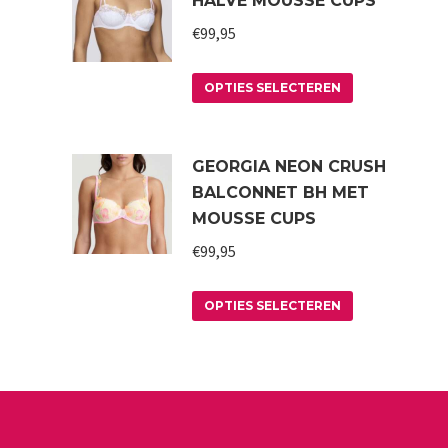
HALVE MOUSSE CUPS
€
99,95
Dit
OPTIES SELECTEREN
product
heeft
GEORGIA NEON CRUSH
meerdere
BALCONNET BH MET
variaties.
MOUSSE CUPS
Deze
€
99,95
optie
kan
Dit
OPTIES SELECTEREN
gekozen
product
worden
heeft
op
meerdere
de
variaties.
productpagin
Deze