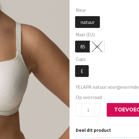
Kleur
natuur
Maat (EU)
85
90
Cups
E
YELAPA natuur voorgevormde
Op voorraad
YELAPA
TOEVOEG
natuur
voorgevormde
Deel dit product
bh