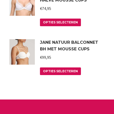
HALVE MOUSSE CUPS
€
74,95
Dit
OPTIES SELECTEREN
product
heeft
JANE NATUUR BALCONNET
meerdere
BH MET MOUSSE CUPS
variaties.
€
99,95
Deze
optie
Dit
kan
OPTIES SELECTEREN
product
gekozen
heeft
worden
meerdere
op
variaties.
de
Deze
a
productpagina
optie