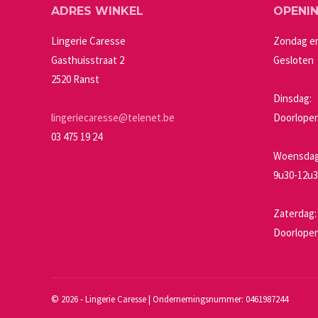
ADRES WINKEL
OPENI
optie
kan
Lingerie Caresse
Zondag e
gekozen
Gasthuisstraat 2
Gesloten
worden
2520 Ranst
op
Dinsdag:
de
lingeriecaresse@telenet.be
Doorlopen
productpagin
03 475 19 24
Woensdag 
9u30-12u3
Zaterdag:
Doorlopen
©
2026 - Lingerie Caresse | Ondernemingsnummer: 0461987244