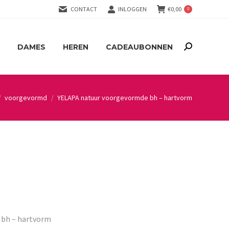
CONTACT
INLOGGEN
€
0,00
0
DAMES
HEREN
CADEAUBONNEN
Search:
DAMES
HEREN
CADEAUBONNEN
Search:
voorgevormd
YELAPA natuur voorgevormde bh – hartvorm
 bh – hartvorm