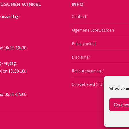
NGSUREN WINKEL
INFO
kan
gekozen
n maandag:
Contact
worden
Algemene voorwaarden
op
de
Privacybeleid
productpagina
d 10u30-16u30
a
Disclaimer
- vrijdag:
Retourdocument
0 en 13u30-18u
Cookiebeleid (EU)
Wij gebruiken
d 10u00-17u00
Cookies