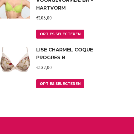
VOORGEVORMDE BH -
HARTVORM
€
105,00
Dit
OPTIES SELECTEREN
product
LISE CHARMEL COQUE
heeft
PROGRES B
meerdere
variaties.
€
132,00
Deze
Dit
optie
OPTIES SELECTEREN
product
kan
heeft
gekozen
meerdere
worden
variaties.
op
Deze
de
optie
productpagina