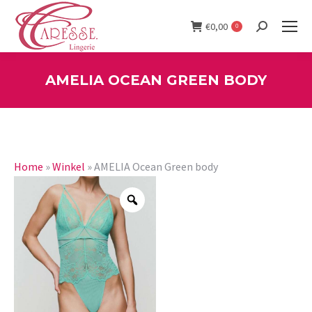
€
0,00
0
Search:
AMELIA OCEAN GREEN BODY
You are here:
Home
»
Winkel
»
AMELIA Ocean Green body