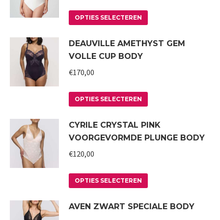
worden
variaties.
op
Deze
Dit
OPTIES SELECTEREN
de
optie
product
DEAUVILLE AMETHYST GEM
productpagina
kan
heeft
VOLLE CUP BODY
gekozen
meerdere
worden
variaties.
€
170,00
op
Deze
Dit
de
optie
OPTIES SELECTEREN
product
productpagina
kan
CYRILE CRYSTAL PINK
heeft
gekozen
VOORGEVORMDE PLUNGE BODY
meerdere
worden
variaties.
€
120,00
op
Deze
de
Dit
optie
productpagina
OPTIES SELECTEREN
product
kan
AVEN ZWART SPECIALE BODY
heeft
gekozen