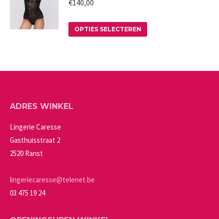
meerdere
worden
€
140,00
variaties.
op
Deze
Dit
de
OPTIES SELECTEREN
optie
product
productpagina
kan
heeft
gekozen
meerdere
worden
variaties.
op
Deze
ADRES WINKEL
de
optie
productpagina
kan
Lingerie Caresse
gekozen
Gasthuisstraat 2
worden
2520 Ranst
op
de
lingeriecaresse@telenet.be
productpagina
03 475 19 24