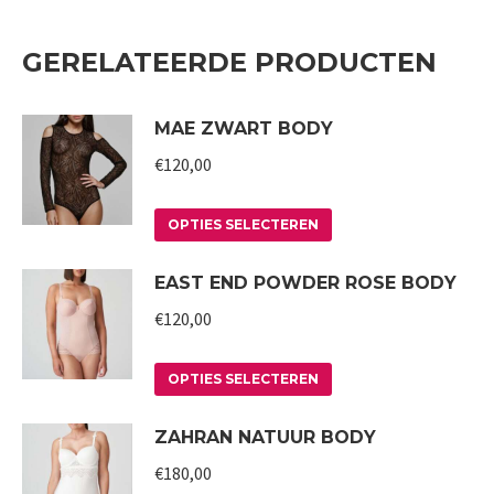
GERELATEERDE PRODUCTEN
MAE ZWART BODY
€
120,00
Dit
OPTIES SELECTEREN
product
EAST END POWDER ROSE BODY
heeft
meerdere
€
120,00
variaties.
Deze
Dit
OPTIES SELECTEREN
optie
product
ZAHRAN NATUUR BODY
kan
heeft
gekozen
meerdere
€
180,00