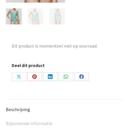
Dit product is momenteel niet op voorraad.
Deel dit product
Share
Share
Share
Share
Share
on
on
on
on
on
X
Pinterest
LinkedIn
WhatsApp
Facebook
Beschrijving
Bijkomende informatie