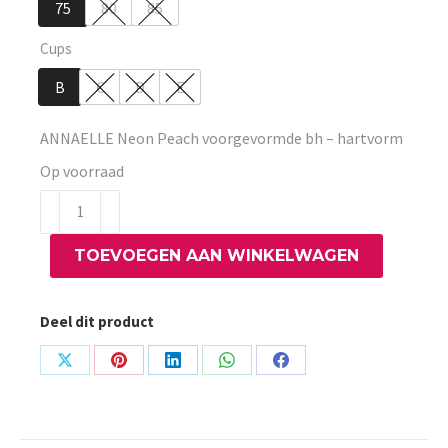
75
80
85
Cups
B
C
D
E
ANNAELLE Neon Peach voorgevormde bh – hartvorm
Op voorraad
ANNAELLE
Neon
TOEVOEGEN AAN WINKELWAGEN
Peach
voorgevormde
bh
Deel dit product
-
hartvorm
Share
Share
Share
Share
Share
aantal
on
on
on
on
on
X
Pinterest
LinkedIn
WhatsApp
Facebook