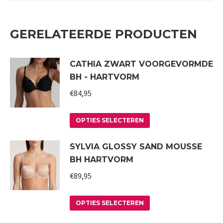
GERELATEERDE PRODUCTEN
CATHIA ZWART VOORGEVORMDE
BH - HARTVORM
€
84,95
Dit
OPTIES SELECTEREN
product
SYLVIA GLOSSY SAND MOUSSE
heeft
BH HARTVORM
meerdere
variaties.
€
89,95
Deze
Dit
optie
OPTIES SELECTEREN
product
kan