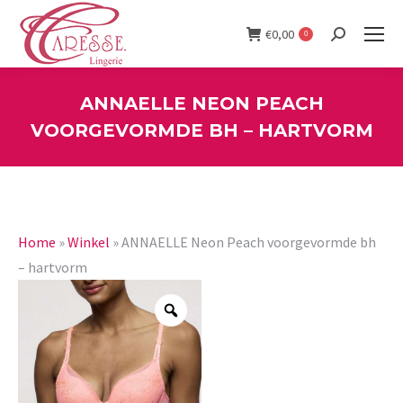
€
0,00
0
Search:
ANNAELLE NEON PEACH
VOORGEVORMDE BH – HARTVORM
You are here:
Home
»
Winkel
»
ANNAELLE Neon Peach voorgevormde bh
– hartvorm