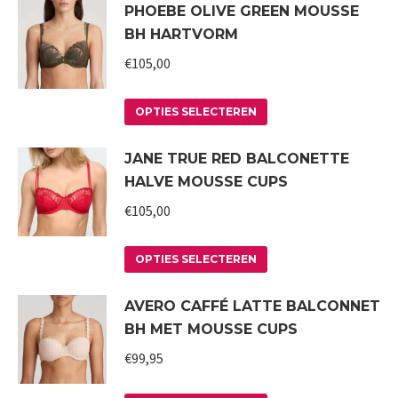
PHOEBE OLIVE GREEN MOUSSE
heeft
gekozen
BH HARTVORM
meerdere
worden
variaties.
€
105,00
op
Deze
de
Dit
optie
productpagina
OPTIES SELECTEREN
product
kan
JANE TRUE RED BALCONETTE
heeft
gekozen
HALVE MOUSSE CUPS
meerdere
worden
variaties.
€
105,00
op
Deze
de
Dit
optie
productpagina
OPTIES SELECTEREN
product
kan
AVERO CAFFÉ LATTE BALCONNET
heeft
gekozen
BH MET MOUSSE CUPS
meerdere
worden
variaties.
€
99,95
op
Deze
de