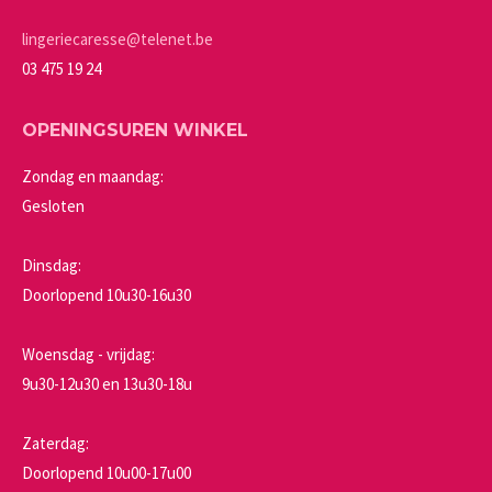
op
de
lingeriecaresse@telenet.be
productpagina
03 475 19 24
OPENINGSUREN WINKEL
Zondag en maandag:
Gesloten
Dinsdag:
Doorlopend 10u30-16u30
Woensdag - vrijdag:
9u30-12u30 en 13u30-18u
Zaterdag:
Doorlopend 10u00-17u00