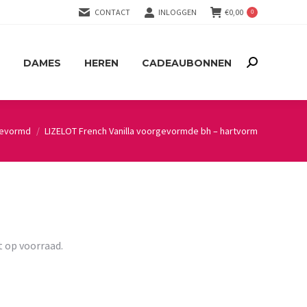
CONTACT
INLOGGEN
€
0,00
0
DAMES
HEREN
CADEAUBONNEN
Search:
DAMES
HEREN
CADEAUBONNEN
Search:
evormd
LIZELOT French Vanilla voorgevormde bh – hartvorm
t op voorraad.