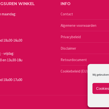
NGSUREN WINKEL
INFO
kan
gekozen
n maandag:
Contact
worden
Algemene voorwaarden
op
de
Privacybeleid
productpagina
d 10u30-16u30
a
Disclaimer
- vrijdag:
Retourdocument
0 en 13u30-18u
Cookiebeleid (EU)
Wij gebruiken
d 10u00-17u00
Cookies