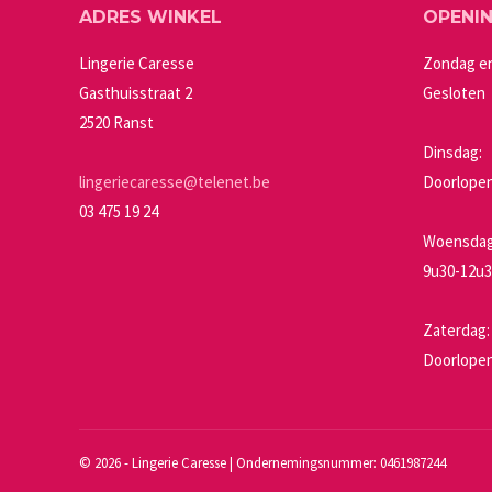
ADRES WINKEL
OPENI
optie
kan
Lingerie Caresse
Zondag e
gekozen
Gasthuisstraat 2
Gesloten
worden
2520 Ranst
op
Dinsdag:
de
lingeriecaresse@telenet.be
Doorlopen
productpagin
03 475 19 24
Woensdag 
9u30-12u3
Zaterdag:
Doorlopen
©
2026 - Lingerie Caresse | Ondernemingsnummer: 0461987244