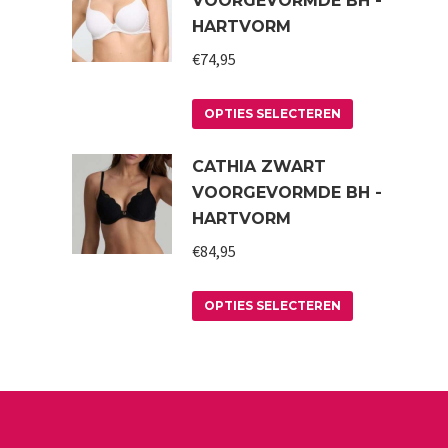
VOORGEVORMDE BH -
HARTVORM
€
74,95
Dit
OPTIES SELECTEREN
product
CATHIA ZWART
heeft
VOORGEVORMDE BH -
meerdere
HARTVORM
variaties.
€
84,95
Deze
optie
Dit
kan
OPTIES SELECTEREN
product
gekozen
heeft
worden
meerdere
op
variaties.
de
Deze
productpagin