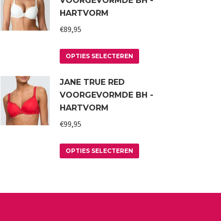
VOORGEVORMDE BH -
HARTVORM
€
89,95
Dit
OPTIES SELECTEREN
product
JANE TRUE RED
heeft
VOORGEVORMDE BH -
meerdere
HARTVORM
variaties.
€
99,95
Deze
optie
Dit
kan
OPTIES SELECTEREN
product
gekozen
heeft
worden
meerdere
op
variaties.
de
Deze
productpagina