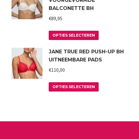
VOORGEVORMDE
BALCONETTE BH
€
89,95
Dit
OPTIES SELECTEREN
product
JANE TRUE RED PUSH-UP BH
heeft
UITNEEMBARE PADS
meerdere
variaties.
€
110,00
Deze
Dit
optie
OPTIES SELECTEREN
product
kan
heeft
gekozen
meerdere
worden
variaties.
op
Deze
de
optie
a
productpagina