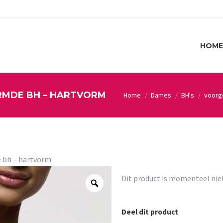
HOME
HOME
RMDE BH – HARTVORM
Home
Dames
BH's
voorg
You are here:
 bh – hartvorm
Dit product is momenteel nie
Deel dit product