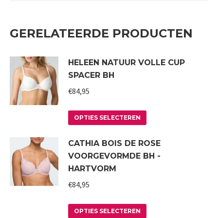
GERELATEERDE PRODUCTEN
HELEEN NATUUR VOLLE CUP
SPACER BH
€
84,95
Dit
OPTIES SELECTEREN
product
CATHIA BOIS DE ROSE
heeft
VOORGEVORMDE BH -
meerdere
HARTVORM
variaties.
€
84,95
Deze
optie
Dit
kan
OPTIES SELECTEREN