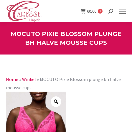
€
0,00
0
Search:
MOCUTO PIXIE BLOSSOM PLUNGE
BH HALVE MOUSSE CUPS
You are here:
Home
»
Winkel
»
MOCUTO Pixie Blossom plunge bh halve
mousse cups