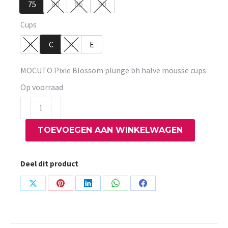
75
80
85
90
Cups
B
C
D
E
MOCUTO Pixie Blossom plunge bh halve mousse cups
Op voorraad
MOCUTO
Pixie
TOEVOEGEN AAN WINKELWAGEN
Blossom
plunge
bh
Deel dit product
halve
mousse
Share
Share
Share
Share
Share
cups
on
on
on
on
on
aantal
X
Pinterest
LinkedIn
WhatsApp
Facebook