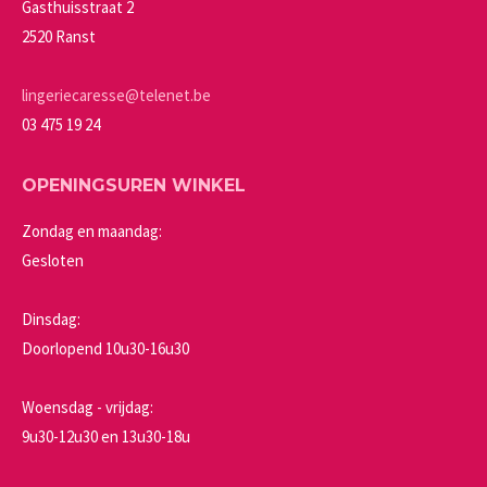
gekozen
Gasthuisstraat 2
worden
2520 Ranst
op
de
lingeriecaresse@telenet.be
productpagina
03 475 19 24
OPENINGSUREN WINKEL
Zondag en maandag:
Gesloten
Dinsdag:
Doorlopend 10u30-16u30
Woensdag - vrijdag:
9u30-12u30 en 13u30-18u