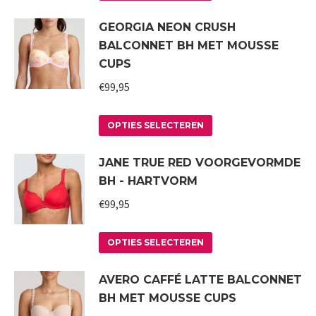
product
gekozen
GEORGIA NEON CRUSH
heeft
worden
BALCONNET BH MET MOUSSE
meerdere
op
CUPS
variaties.
de
€
99,95
Deze
productpagina
optie
Dit
kan
OPTIES SELECTEREN
product
gekozen
JANE TRUE RED VOORGEVORMDE
heeft
worden
BH - HARTVORM
meerdere
op
variaties.
€
99,95
de
Deze
productpagina
Dit
optie
OPTIES SELECTEREN
product
kan
AVERO CAFFÉ LATTE BALCONNET
heeft
gekozen
BH MET MOUSSE CUPS
meerdere
worden